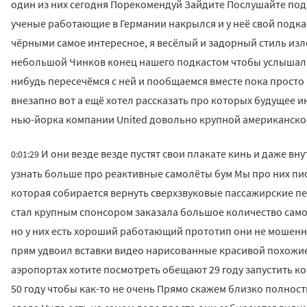
один из них сегодня Порекомендуй Зайдите Послушайте по
ученые работающие в Германии накрылся и у неё свой подка
чёрными самое интересное, я весёлый и задорный стиль и
небольшой Чинков конец нашего подкастом чтобы услышали 
нибудь пересечёмся с ней и пообщаемся вместе пока просто
внезапно вот а ещё хотел рассказать про которых будущее ин
нью-йорка компании United довольно крупной американско
И они везде везде пустят свои плакате кинь и даже вн
0:01:29
узнать больше про реактивные самолёты бум Мы про них пи
которая собирается вернуть сверхзвуковые пассажирские пе
стал крупным спонсором заказала большое количество само
но у них есть хороший работающий прототип они не мошенни
прям удвоил вставки видео нарисованные красивой похожие 
аэропортах хотите посмотреть обещают 29 году запустить 
50 году чтобы как-то не очень Прямо скажем близко полнос