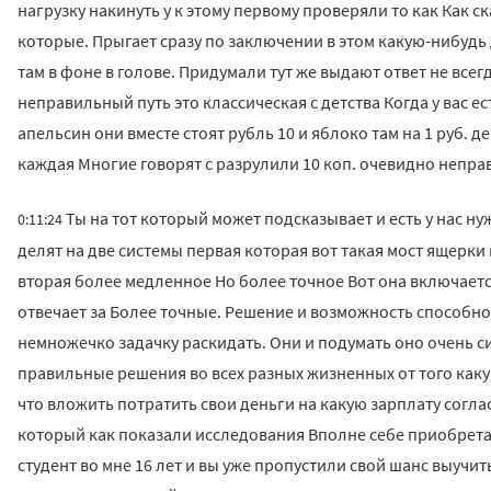
нагрузку накинуть у к этому первому проверяли то как Как с
которые. Прыгает сразу по заключении в этом какую-нибудь
там в фоне в голове. Придумали тут же выдают ответ не все
неправильный путь это классическая с детства Когда у вас ес
апельсин они вместе стоят рубль 10 и яблоко там на 1 руб. 
каждая Многие говорят с разрулили 10 коп. очевидно непр
Ты на тот который может подсказывает и есть у нас ну
0:11:24
делят на две системы первая которая вот такая мост ящерки
вторая более медленное Но более точное Вот она включается 
отвечает за Более точные. Решение и возможность способнос
немножечко задачку раскидать. Они и подумать оно очень 
правильные решения во всех разных жизненных от того каку
что вложить потратить свои деньги на какую зарплату соглас
который как показали исследования Вполне себе приобретае
студент во мне 16 лет и вы уже пропустили свой шанс выучи