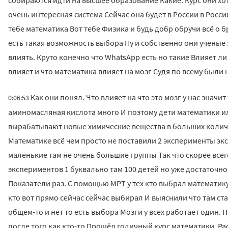
собираются идти на высшее образование Какие. Курс они хот
очень интересная система Сейчас она будет в России в Росс
тебе математика Вот тебе Физика и будь добр обручи всё о б
есть такая возможность выбора Ну и собственно они учены
влиять. Круто конечно что WhatsApp есть но такие Влияет ли
влияет и что математика влияет на мозг Судя по всему были
Как они понял. Что влияет на что это мозг у нас значи
0:06:53
аминомасляная кислота много И поэтому дети математики ил
вырабатывают новые химические вещества в больших количе
Математике всё чем просто не поставили 2 эксперименты э
маленькие там не очень большие группы Так что скорее всег
экспериментов 1 буквально там 100 детей но уже достаточн
Показатели раз. С помощью МРТ у тех кто выбрал математику
кто вот прямо сейчас сейчас выбирал И выяснили что там ст
общем-то и нет то есть выбора Мозги у всех работает один. 
после того как кто-то Прошёл годичный курс математики. Р