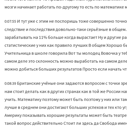
мозги начинает работать по-другому то есть по математике м
И тут уже с этим не поспоришь тоже совершенно точно
0:07:55
следствие и последствия довольно-таки серьёзные в общем
зарабатывать на 11% больше когда вырастает Ну и другие р
статистические у них как правило лучших В общем Хорошо б
Учительница в школе говорила Вот ты молодец Вовочка у те
самом деле это склонность можно выработать на самом деле
можно добиться больших результатов Просто если начать что
Британские учёные они задаются вопросом с точки зре
0:08:39
нам стоит делать как в других странах как в той же России 
учить. Математику поэтому может быть поэтому у них или там
лучше в среднем они достигают больших успехов и тех кто у
Америку показывать хорошие результаты может быть театре
такой вопрос действительно Стоит ли здесь да Свобода им