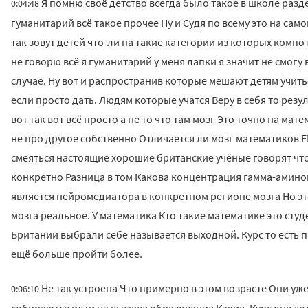
Я помню своё детство всегда было такое в школе разд
0:04:48
гуманитарий всё такое прочее Ну и Судя по всему это на са
так зовут детей что-ли на такие категории из которых ком
не говорю всё я гуманитарий у меня лапки я значит не смогу
случае. Ну вот и распространив которые мешают детям учит
если просто дать. Людям которые учатся Веру в себя то рез
вот так вот всё просто а не то что там мозг Это точно на мат
не про другое собственно Отличается ли мозг математиков ЕГ
смеяться настоящие хорошие британские учёные говорят что
конкретно Разница в том Какова концентрация гамма-амин
является нейромедиатора в конкретном регионе мозга Но эт
мозга реальное. У математика Кто такие математике это студе
Британии выбрали себе называется выходной. Курс то есть п
ещё больше пройти более.
Не так устроена Что примерно в этом возрасте Они уж
0:06:10