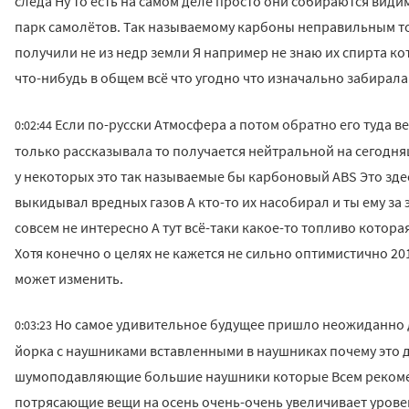
следа Ну то есть на самом деле просто они собираются вид
парк самолётов. Так называемому карбоны неправильным то
получили не из недр земли Я например не знаю их спирта к
что-нибудь в общем всё что угодно что изначально забирала
Если по-русски Атмосфера а потом обратно его туда в
0:02:44
только рассказывала то получается нейтральной на сегодня
у некоторых это так называемые бы карбоновый ABS Это зде
выкидывал вредных газов А кто-то их насобирал и ты ему за 
совсем не интересно А тут всё-таки какое-то топливо котора
Хотя конечно о целях не кажется не сильно оптимистично 20
может изменить.
Но самое удивительное будущее пришло неожиданно дл
0:03:23
йорка с наушниками вставленными в наушниках почему это д
шумоподавляющие большие наушники которые Всем рекомен
потрясающие вещи на осень очень-очень увеличивает уров