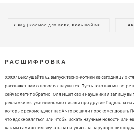
#63 | КОСМОС ДЛЯ ВСЕХ, БОЛЬШОЙ БРАТ В МЕТРО
#6
РАСШИФРОВКА
Выслушайте 62 выпуск техно-котики кв сегодня 17 октя
0:00:07
расскажет вам о новостях науки тех. Пусть того как мы встр
сейчас летит обратно Юля Ищет свои наушники я запишу вып
рекламки мы уже немножко писали про другие Подкасты на
которые рекомендуют нас А что решили порекомендовать П
что вдохновляться или чтобы искать научные новости или ещ
как мы сами хотим звучать наткнулись на пару хороших подк